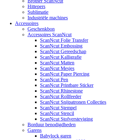
Brother ScanNcut
Hittepers
Sublimatie
Industriële machines
Accessoires
Geschenkbon
Accessoires ScanNcut
ScanNcut Folie Transfer
ScanNcut Embossing
ScanNcut Gereedschap
ScanNcut Kalligrafie
ScanNcut Matten
ScanNcut Mesjes
ScanNcut Paper Piercing
ScanNcut Pen
ScanNcut Printbare Sticker
ScanNcut Rhinestone
ScanNcut Rollfeeder
ScanNcut Snijpatronen Collecties
ScanNcut Stempel
ScanNcut Stencil
ScanNcut Stofversteviging
Borduur benodigdheden
Garens
Babylock garen