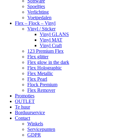
Software
Spoeltjes
Verlichting
Voetpedalen
Flex – Flock – Vinyl
Vinyl / Sticker
Vinyl GLANS
Vinyl MAT
Vinyl Craft
123 Premium Flex
Flex glitter
Flex glow in the dark
Flex Holographic
Flex Metallic
Flex Pearl
Flock Premium
Flex Remover
Promoties
OUTLET
Te huur
Borduurservice
Contact
Winkels
Servicepunten
GDPR