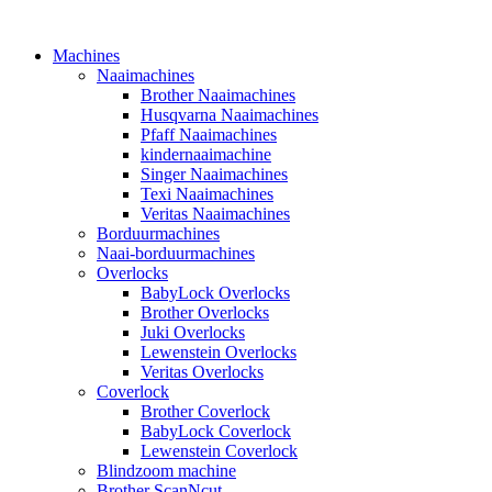
Machines
Naaimachines
Brother Naaimachines
Husqvarna Naaimachines
Pfaff Naaimachines
kindernaaimachine
Singer Naaimachines
Texi Naaimachines
Veritas Naaimachines
Borduurmachines
Naai-borduurmachines
Overlocks
BabyLock Overlocks
Brother Overlocks
Juki Overlocks
Lewenstein Overlocks
Veritas Overlocks
Coverlock
Brother Coverlock
BabyLock Coverlock
Lewenstein Coverlock
Blindzoom machine
Brother ScanNcut