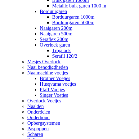
Bulk garen 1000m
Metallic bulk garen 1000 m
Borduurgaren
Borduurgaren 1000m
Borduurgaren 5000m
Naaigaren 200m
Naaigaren 500m
Seraflex 200m
Overlock garen
Trojalock
Serafil 120/2
Mesjes Overlock
Naai benodigdheden
Naaimachine voetjes
Brother Voetjes
Husqvarna voetjes
Pfaff Voetjes
Singer Voetjes
Overlock Voetjes
Naalden
Onderdelen
Onderhoud
Opbergsystemen
Paspoppen
Scharen