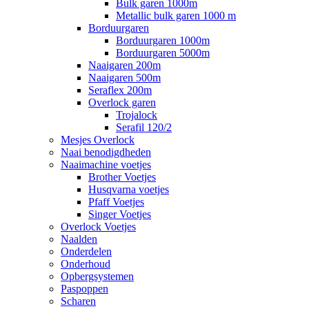
Bulk garen 1000m
Metallic bulk garen 1000 m
Borduurgaren
Borduurgaren 1000m
Borduurgaren 5000m
Naaigaren 200m
Naaigaren 500m
Seraflex 200m
Overlock garen
Trojalock
Serafil 120/2
Mesjes Overlock
Naai benodigdheden
Naaimachine voetjes
Brother Voetjes
Husqvarna voetjes
Pfaff Voetjes
Singer Voetjes
Overlock Voetjes
Naalden
Onderdelen
Onderhoud
Opbergsystemen
Paspoppen
Scharen