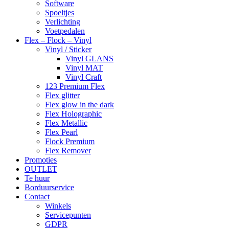
Software
Spoeltjes
Verlichting
Voetpedalen
Flex – Flock – Vinyl
Vinyl / Sticker
Vinyl GLANS
Vinyl MAT
Vinyl Craft
123 Premium Flex
Flex glitter
Flex glow in the dark
Flex Holographic
Flex Metallic
Flex Pearl
Flock Premium
Flex Remover
Promoties
OUTLET
Te huur
Borduurservice
Contact
Winkels
Servicepunten
GDPR