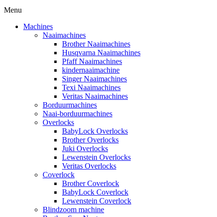
Menu
Machines
Naaimachines
Brother Naaimachines
Husqvarna Naaimachines
Pfaff Naaimachines
kindernaaimachine
Singer Naaimachines
Texi Naaimachines
Veritas Naaimachines
Borduurmachines
Naai-borduurmachines
Overlocks
BabyLock Overlocks
Brother Overlocks
Juki Overlocks
Lewenstein Overlocks
Veritas Overlocks
Coverlock
Brother Coverlock
BabyLock Coverlock
Lewenstein Coverlock
Blindzoom machine