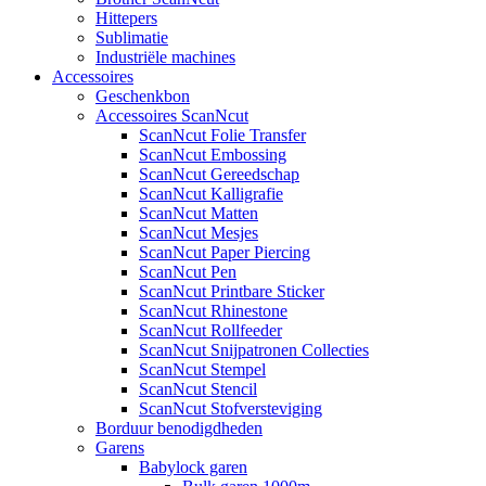
Hittepers
Sublimatie
Industriële machines
Accessoires
Geschenkbon
Accessoires ScanNcut
ScanNcut Folie Transfer
ScanNcut Embossing
ScanNcut Gereedschap
ScanNcut Kalligrafie
ScanNcut Matten
ScanNcut Mesjes
ScanNcut Paper Piercing
ScanNcut Pen
ScanNcut Printbare Sticker
ScanNcut Rhinestone
ScanNcut Rollfeeder
ScanNcut Snijpatronen Collecties
ScanNcut Stempel
ScanNcut Stencil
ScanNcut Stofversteviging
Borduur benodigdheden
Garens
Babylock garen